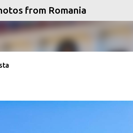
Photos from Romania
Treceți la conținutul principal
sta