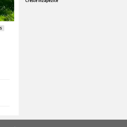
Creste inzapezite
S