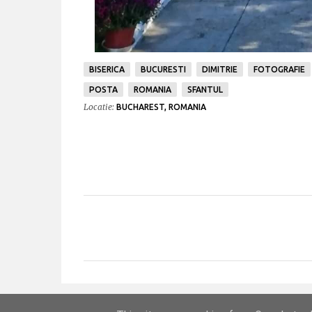
BISERICA
BUCURESTI
DIMITRIE
FOTOGRAFIE
POSTA
ROMANIA
SFANTUL
Locatie:
BUCHAREST, ROMANIA
C
o
m
e
n