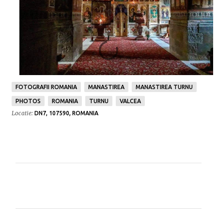
FOTOGRAFII ROMANIA
MANASTIREA
MANASTIREA TURNU
PHOTOS
ROMANIA
TURNU
VALCEA
Locatie:
DN7, 107590, ROMANIA
C
o
m