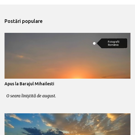
e
n
t
Postări populare
a
r
i
i
Apus la Barajul Mihailesti
O seara liniștită de august.