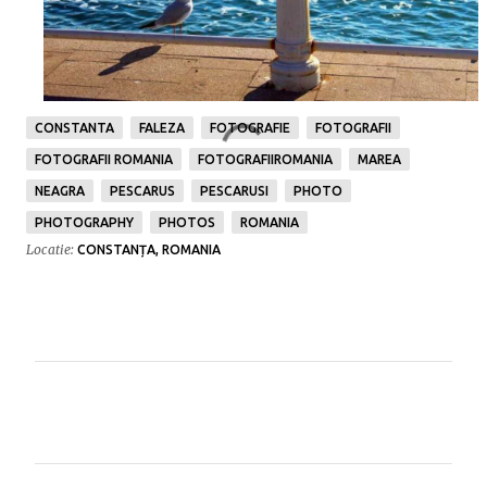
CONSTANTA
FALEZA
FOTOGRAFIE
FOTOGRAFII
FOTOGRAFII ROMANIA
FOTOGRAFIIROMANIA
MAREA
NEAGRA
PESCARUS
PESCARUSI
PHOTO
PHOTOGRAPHY
PHOTOS
ROMANIA
Locatie:
CONSTANȚA, ROMANIA
C
o
m