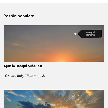
e
n
t
Postări populare
a
r
i
i
Apus la Barajul Mihailesti
O seara liniștită de august.